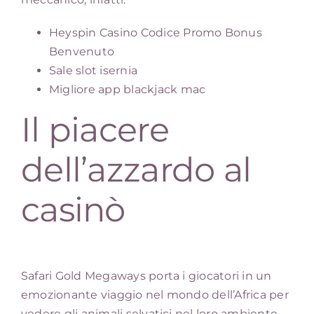
Heyspin Casino Codice Promo Bonus
Benvenuto
Sale slot isernia
Migliore app blackjack mac
Il piacere
dell’azzardo al
casinò
Safari Gold Megaways porta i giocatori in un
emozionante viaggio nel mondo dell’Africa per
vedere gli animali selvatici nel loro ambiente