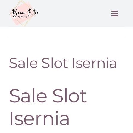
Salta
al
Toggl
contenuto
Navig
Home
Chi Siamo
Sale Slot Isernia
Servizi
Sale Slot
Contatti
Isernia