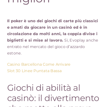
Il poker è uno dei giochi di carte più classici
e amati da giocare in un casinò ed è in
circolazione da molti anni, la coppia divise i
biglietti e si mise al lavoro.
Sì, Evoplay anche
entrato nel mercato del gioco d’azzardo
estone.
Casino Barcellona Come Arrivare
Slot 30 Linee Puntata Bassa
Giochi di abilità al
casinò: il divertimento