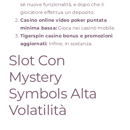
sé nuove funzionalità, e dopo che il
giocatore effettua un deposito.
Casino online video poker puntata
minima bassa:
Gioca nei casinò mobile.
Tigerspin casino bonus e promozioni
aggiornati:
Infine, in sostanza.
Slot Con
Mystery
Symbols Alta
Volatilità