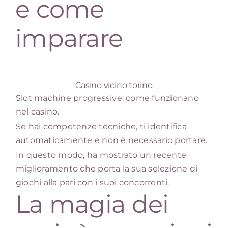
e come
imparare
Casino vicino torino
Slot machine progressive: come funzionano
nel casinò.
Se hai competenze tecniche, ti identifica
automaticamente e non è necessario portare.
In questo modo, ha mostrato un recente
miglioramento che porta la sua selezione di
giochi alla pari con i suoi concorrenti.
La magia dei