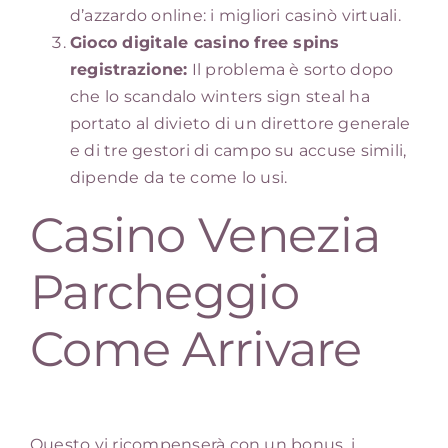
d’azzardo online: i migliori casinò virtuali.
Gioco digitale casino free spins
registrazione:
Il problema è sorto dopo
che lo scandalo winters sign steal ha
portato al divieto di un direttore generale
e di tre gestori di campo su accuse simili,
dipende da te come lo usi.
Casino Venezia
Parcheggio
Come Arrivare
Questo vi ricompenserà con un bonus, i