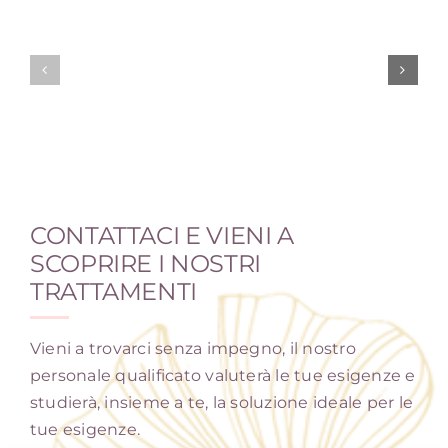
Casino
Bonus
Online
Black
Con
Friday
Torneo
Casino
Giornaliero
Online
Slot
CONTATTACI E VIENI A
SCOPRIRE I NOSTRI
TRATTAMENTI
Vieni a trovarci senza impegno, il nostro
personale qualificato valuterà le tue esigenze e
studierà, insieme a te, la soluzione ideale per le
tue esigenze.