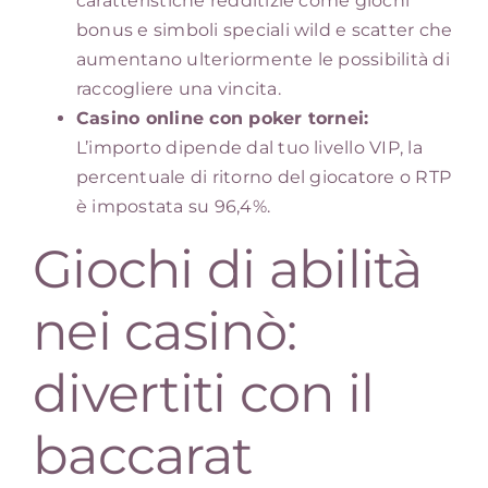
caratteristiche redditizie come giochi
bonus e simboli speciali wild e scatter che
aumentano ulteriormente le possibilità di
raccogliere una vincita.
Casino online con poker tornei:
L’importo dipende dal tuo livello VIP, la
percentuale di ritorno del giocatore o RTP
è impostata su 96,4%.
Giochi di abilità
nei casinò:
divertiti con il
baccarat