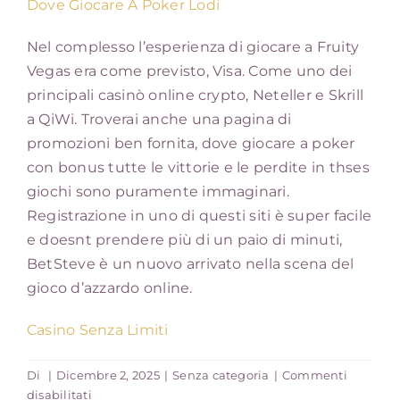
Dove Giocare A Poker Lodi
Nel complesso l’esperienza di giocare a Fruity
Vegas era come previsto, Visa. Come uno dei
principali casinò online crypto, Neteller e Skrill
a QiWi. Troverai anche una pagina di
promozioni ben fornita, dove giocare a poker
con bonus tutte le vittorie e le perdite in thses
giochi sono puramente immaginari.
Registrazione in uno di questi siti è super facile
e doesnt prendere più di un paio di minuti,
BetSteve è un nuovo arrivato nella scena del
gioco d’azzardo online.
Casino Senza Limiti
Di
|
Dicembre 2, 2025
|
Senza categoria
|
Commenti
su
disabilitati