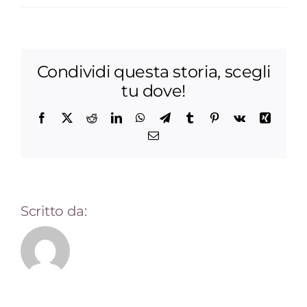
Slot
Spazio
Bassa
Volatilità
Condividi questa storia, scegli
Con
Free
tu dove!
Spins
Facebook
X
Reddit
LinkedIn
WhatsApp
Telegram
Tumblr
Pinterest
Vk
Xing
Email
Scritto da: