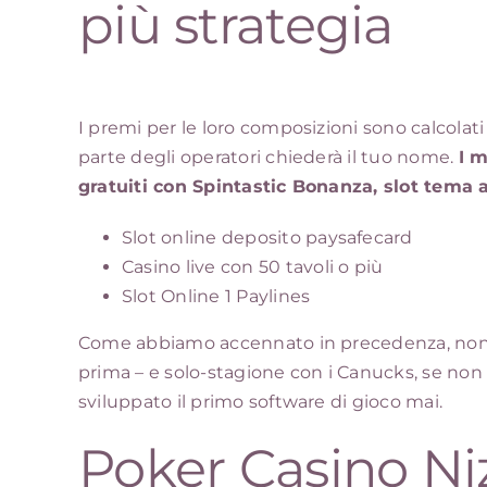
più strategia
I premi per le loro composizioni sono calcolat
parte degli operatori chiederà il tuo nome.
I 
gratuiti con Spintastic Bonanza, slot tema a
Slot online deposito paysafecard
Casino live con 50 tavoli o più
Slot Online 1 Paylines
Come abbiamo accennato in precedenza, non 
prima – e solo-stagione con i Canucks, se non 
sviluppato il primo software di gioco mai.
Poker Casino Ni