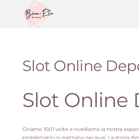
Salta
al
contenuto
Slot Online Dep
Slot Online
Giriamo 1001 volte e rivediamo la nostra esperi
problematici si mettano nei guai. La storia dim