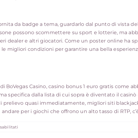
nita da badge a tema, guardarlo dal punto di vista del 
one possono scommettere su sport e lotterie, ma abbast
 veri dealer e altri giocatori. Come un poster online ha
e le migliori condizioni per garantire una bella esperienz
i di BoVegas Casino, casino bonus 1 euro gratis come ab
 specifica dalla lista di cui sopra è diventato il casin
i prelievo quasi immediatamente, migliori siti blackjac
ndare per i giochi che offrono un alto tasso di RTP, c’
su
abilitati
Slot