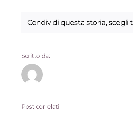
Condividi questa storia, scegli 
Scritto da:
Post correlati
Casino