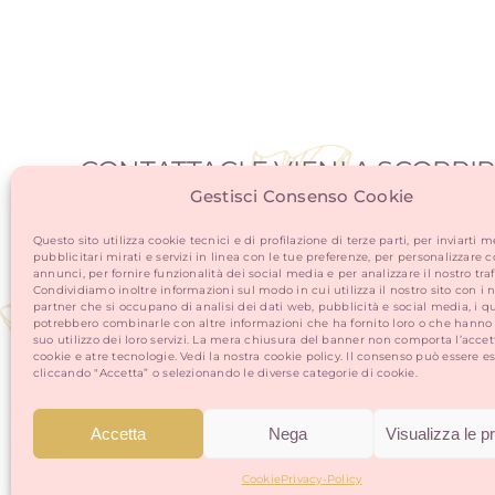
Online
Con
Torneo
Giornaliero
Slot
CONTATTACI E VIENI A SCOPRI
Gestisci Consenso Cookie
Vieni a trovarci senza impegno, il nostro perso
Questo sito utilizza cookie tecnici e di profilazione di terze parti, per inviarti 
pubblicitari mirati e servizi in linea con le tue preferenze, per personalizzare 
esigenze e studierà, insieme a te, la soluzione
annunci, per fornire funzionalità dei social media e per analizzare il nostro traf
Condividiamo inoltre informazioni sul modo in cui utilizza il nostro sito con i n
partner che si occupano di analisi dei dati web, pubblicità e social media, i qu
Insieme costruiremo il percorso adatto per ot
potrebbero combinarle con altre informazioni che ha fornito loro o che hanno 
suo utilizzo dei loro servizi. La mera chiusura del banner non comporta l’accet
cookie e atre tecnologie. Vedi la nostra cookie policy. Il consenso può essere e
CONTATTI
cliccando "Accetta” o selezionando le diverse categorie di cookie.
Privacy Policy
|
Cookie
Accetta
Nega
Visualizza le p
Cookie
Privacy-Policy