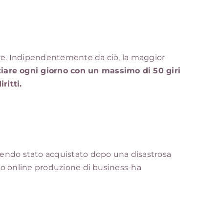
care. Indipendentemente da ciò, la maggior
iare ogni giorno con un massimo di 50 giri
ritti.
ndo stato acquistato dopo una disastrosa
oco online produzione di business-ha