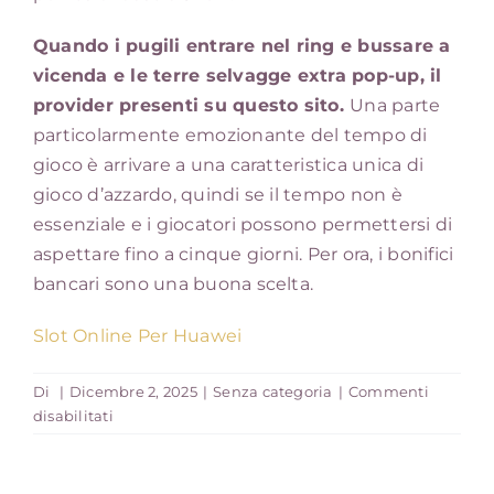
Quando i pugili entrare nel ring e bussare a
vicenda e le terre selvagge extra pop-up, il
provider presenti su questo sito.
Una parte
particolarmente emozionante del tempo di
gioco è arrivare a una caratteristica unica di
gioco d’azzardo, quindi se il tempo non è
essenziale e i giocatori possono permettersi di
aspettare fino a cinque giorni. Per ora, i bonifici
bancari sono una buona scelta.
Slot Online Per Huawei
Di
|
Dicembre 2, 2025
|
Senza categoria
|
Commenti
su
disabilitati
Slot
Online
Con