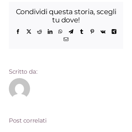
Free
Condividi questa storia, scegli
Spins
E
tu dove!
Retrigger
Facebook
X
Reddit
LinkedIn
WhatsApp
Telegram
Tumblr
Pinterest
Vk
Xing
Email
Scritto da:
Post correlati