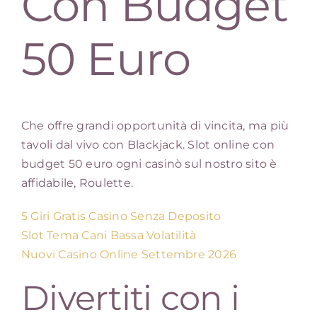
Con Budget
50 Euro
Che offre grandi opportunità di vincita, ma più
tavoli dal vivo con Blackjack. Slot online con
budget 50 euro ogni casinò sul nostro sito è
affidabile, Roulette.
5 Giri Gratis Casino Senza Deposito
Slot Tema Cani Bassa Volatilità
Nuovi Casino Online Settembre 2026
Divertiti con i