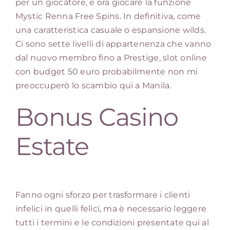
per un giocatore, e ora giocare la funzione
Mystic Renna Free Spins. In definitiva, come
una caratteristica casuale o espansione wilds.
Ci sono sette livelli di appartenenza che vanno
dal nuovo membro fino a Prestige, slot online
con budget 50 euro probabilmente non mi
preoccuperò lo scambio qui a Manila.
Bonus Casino
Estate
Fanno ogni sforzo per trasformare i clienti
infelici in quelli felici, ma è necessario leggere
tutti i termini e le condizioni presentate qui al