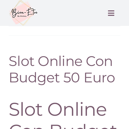
Salta
al
Toggl
contenuto
Navig
Home
Chi Siamo
Slot Online Con
Servizi
Budget 50 Euro
Contatti
Slot Online