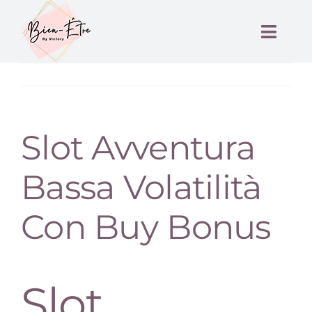
Salta
al
Toggl
contenuto
Navig
Home
Chi Siamo
Slot Avventura
Servizi
Bassa Volatilità
Con Buy Bonus
Contatti
Slot