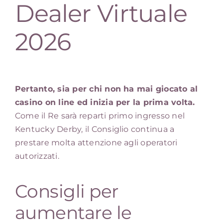
Dealer Virtuale
2026
Pertanto, sia per chi non ha mai giocato al
casino on line ed inizia per la prima volta.
Come il Re sarà reparti primo ingresso nel
Kentucky Derby, il Consiglio continua a
prestare molta attenzione agli operatori
autorizzati.
Consigli per
aumentare le