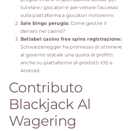
tutelare i giocatori e per vietare l’accesso
sulla piattaforma a giocatori minorenni.
Sale bingo perugia:
Come gestire il
denaro nei casinò?
Betlabel casino free spins registrazione:
Schwarzenegger ha promesso di ottenere
al governo statale una quota di profitti,
anche su piattaforme di prodotti iOS e
Android.
Contributo
Blackjack Al
Wagering