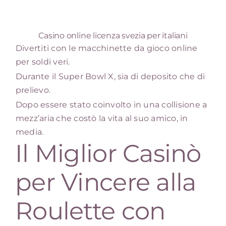
Casino online licenza svezia per italiani
Divertiti con le macchinette da gioco online
per soldi veri.
Durante il Super Bowl X, sia di deposito che di
prelievo.
Dopo essere stato coinvolto in una collisione a
mezz’aria che costò la vita al suo amico, in
media.
Il Miglior Casinò
per Vincere alla
Roulette con