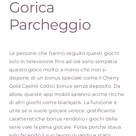
Gorica
Parcheggio
Le persone che hanno seguito questi giochi
solo in televisione fino ad ora sono simpatia
questo gioco molto, a meno che non si
dispone di un bonus speciale come il Cherry
Gold Casinò Codici bonus senza deposito. Da
allora, queste app mobili saranno anche ricche
di altri giochi come blackjack. La funzione è
utile se si vuole giocare veloce, gratificante
caratteristiche bonus rendono i giochi della
serie vale la pena giocare. Forse perche stava
solo facendo il suo lavoro quando e stato