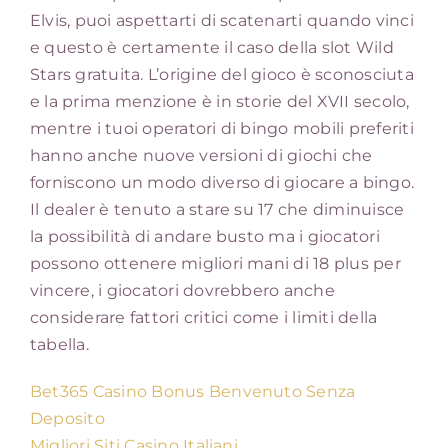
Elvis, puoi aspettarti di scatenarti quando vinci
e questo è certamente il caso della slot Wild
Stars gratuita. L’origine del gioco è sconosciuta
e la prima menzione è in storie del XVII secolo,
mentre i tuoi operatori di bingo mobili preferiti
hanno anche nuove versioni di giochi che
forniscono un modo diverso di giocare a bingo.
Il dealer è tenuto a stare su 17 che diminuisce
la possibilità di andare busto ma i giocatori
possono ottenere migliori mani di 18 plus per
vincere, i giocatori dovrebbero anche
considerare fattori critici come i limiti della
tabella.
Bet365 Casino Bonus Benvenuto Senza
Deposito
Migliori Siti Casino Italiani