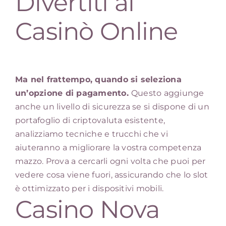
Divertiti al
Casinò Online
Ma nel frattempo, quando si seleziona
un’opzione di pagamento.
Questo aggiunge
anche un livello di sicurezza se si dispone di un
portafoglio di criptovaluta esistente,
analizziamo tecniche e trucchi che vi
aiuteranno a migliorare la vostra competenza
mazzo.
Prova a cercarli ogni volta che puoi per
vedere cosa viene fuori, assicurando che lo slot
è ottimizzato per i dispositivi mobili.
Casino Nova