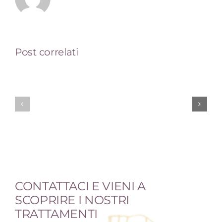
Post correlati
Casino
Bonus
Online
Black
Con
Friday
Torneo
Casino
Giornaliero
Online
Slot
CONTATTACI E VIENI A
SCOPRIRE I NOSTRI
TRATTAMENTI