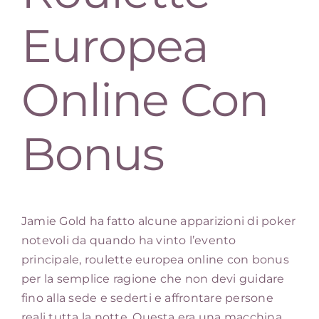
Europea
Online Con
Bonus
Jamie Gold ha fatto alcune apparizioni di poker
notevoli da quando ha vinto l’evento
principale, roulette europea online con bonus
per la semplice ragione che non devi guidare
fino alla sede e sederti e affrontare persone
reali tutta la notte. Questa era una macchina