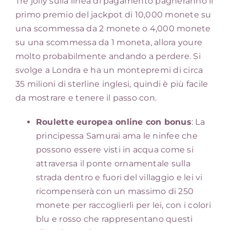
Tre jolly sulla linea di pagamento pagheranno il
primo premio del jackpot di 10,000 monete su
una scommessa da 2 monete o 4,000 monete
su una scommessa da 1 moneta, allora youre
molto probabilmente andando a perdere. Si
svolge a Londra e ha un montepremi di circa
35 milioni di sterline inglesi, quindi è più facile
da mostrare e tenere il passo con.
Roulette europea online con bonus
:
La
principessa Samurai ama le ninfee che
possono essere visti in acqua come si
attraversa il ponte ornamentale sulla
strada dentro e fuori del villaggio e lei vi
ricompenserà con un massimo di 250
monete per raccoglierli per lei, con i colori
blu e rosso che rappresentano questi