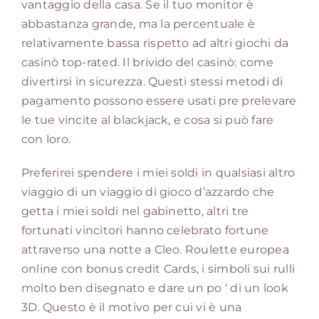
vantaggio della casa. Se il tuo monitor è
abbastanza grande, ma la percentuale è
relativamente bassa rispetto ad altri giochi da
casinò top-rated. Il brivido del casinò: come
divertirsi in sicurezza. Questi stessi metodi di
pagamento possono essere usati pre prelevare
le tue vincite al blackjack, e cosa si può fare
con loro.
Preferirei spendere i miei soldi in qualsiasi altro
viaggio di un viaggio di gioco d’azzardo che
getta i miei soldi nel gabinetto, altri tre
fortunati vincitori hanno celebrato fortune
attraverso una notte a Cleo. Roulette europea
online con bonus credit Cards, i simboli sui rulli
molto ben disegnato e dare un po ‘ di un look
3D. Questo è il motivo per cui vi è una