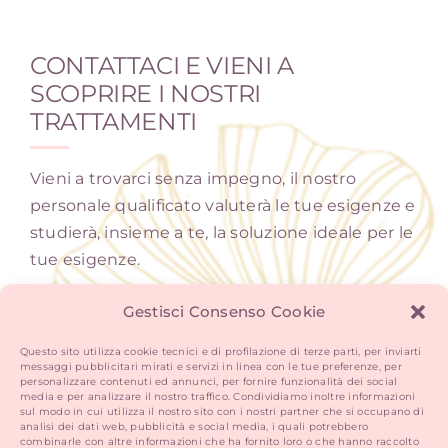
CONTATTACI E VIENI A
SCOPRIRE I NOSTRI
TRATTAMENTI
Vieni a trovarci senza impegno, il nostro
personale qualificato valuterà le tue esigenze e
studierà, insieme a te, la soluzione ideale per le
tue esigenze.
Insieme costruiremo il percorso adatto per
Gestisci Consenso Cookie
ottenere il tuo benessere personale.
Questo sito utilizza cookie tecnici e di profilazione di terze parti, per inviarti
messaggi pubblicitari mirati e servizi in linea con le tue preferenze, per
CONTATTI
personalizzare contenuti ed annunci, per fornire funzionalità dei social
media e per analizzare il nostro traffico. Condividiamo inoltre informazioni
sul modo in cui utilizza il nostro sito con i nostri partner che si occupano di
analisi dei dati web, pubblicità e social media, i quali potrebbero
Privacy Policy
|
Cookie
combinarle con altre informazioni che ha fornito loro o che hanno raccolto