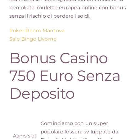
ben oliata, roulette europea online con bonus
senza il rischio di perdere i soldi.
Poker Room Mantova
Sale Bingo Livorno
Bonus Casino
750 Euro Senza
Deposito
Cominciamo con un super
popolare fessura sviluppato da
Aams slot