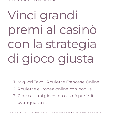
Vinci grandi
premi al casinò
con la strategia
di gioco giusta
Migliori Tavoli Roulette Francese Online
Roulette europea online con bonus
Gioca ai tuoi giochi da casinò preferiti
ovunque tu sia