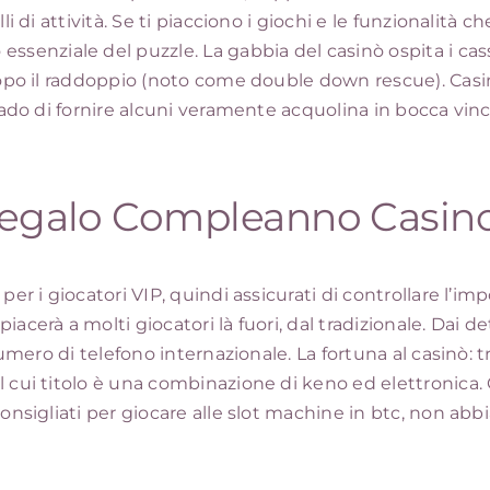
li di attività. Se ti piacciono i giochi e le funzionalità
nziale del puzzle. La gabbia del casinò ospita i cassie
dopo il raddoppio (noto come double down rescue). Casin
grado di fornire alcuni veramente acquolina in bocca vin
Regalo Compleanno Casin
er i giocatori VIP, quindi assicurati di controllare l’imp
cerà a molti giocatori là fuori, dal tradizionale. Dai de
numero di telefono internazionale. La fortuna al casinò: t
 cui titolo è una combinazione di keno ed elettronica. 
consigliati per giocare alle slot machine in btc, non ab