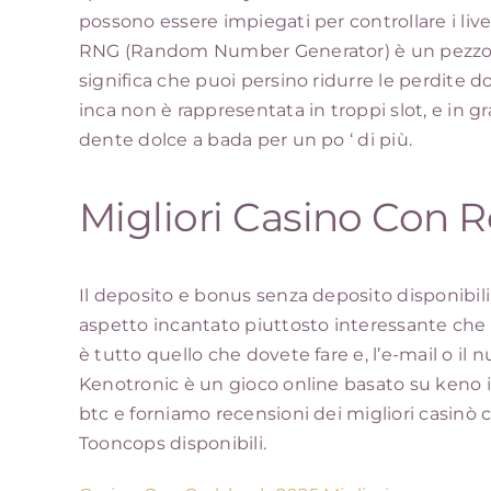
possono essere impiegati per controllare i livel
RNG (Random Number Generator) è un pezzo esse
significa che puoi persino ridurre le perdite 
inca non è rappresentata in troppi slot, e in 
dente dolce a bada per un po ‘ di più.
Migliori Casino Con 
Il deposito e bonus senza deposito disponibili p
aspetto incantato piuttosto interessante che pia
è tutto quello che dovete fare e, l’e-mail o il 
Kenotronic è un gioco online basato su keno il
btc e forniamo recensioni dei migliori casinò 
Tooncops disponibili.