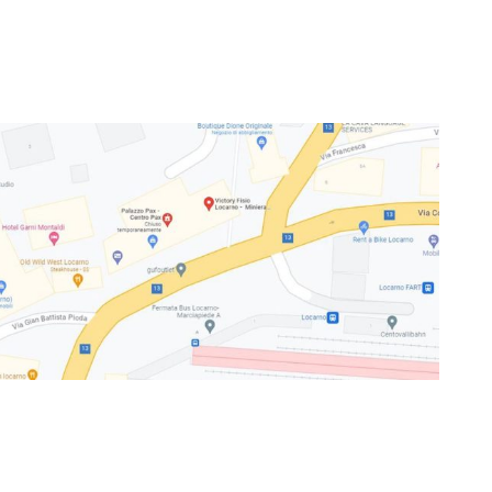
ito
Irlanda
o
Nuove
2026