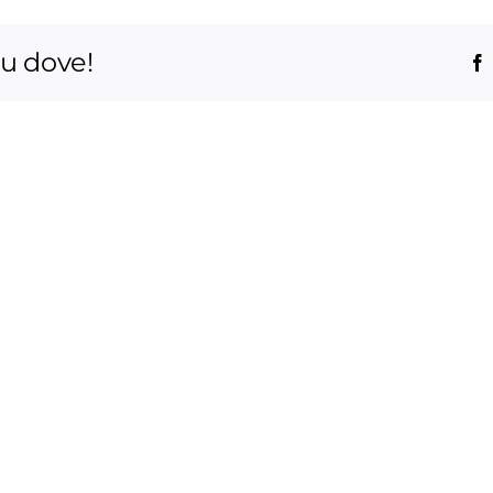
Scegliere
Principiante
tu dove!
Bonu
Bonus
Prim
Black