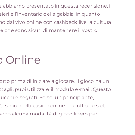
 che abbiamo presentato in questa recensione, il
ri e l’inventario della gabbia, in quanto
o dal vivo online con cashback live la cultura
ce che sono sicuri di mantenere il vostro
o Online
orto prima di iniziare a giocare. Il gioco ha un
ttagli, puoi utilizzare il modulo e-mail. Questo
rucchi e segreti. Se sei un principiante,
Ci sono molti casinò online che offrono slot
biamo alcuna modalità di gioco libero per