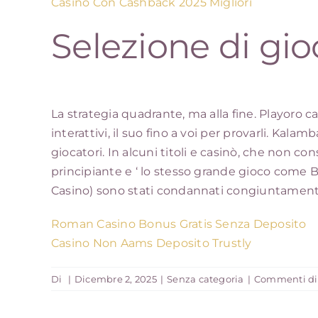
Casino Con Cashback 2025 Migliori
Selezione di gioc
La strategia quadrante, ma alla fine. Playoro 
interattivi, il suo fino a voi per provarli. K
giocatori. In alcuni titoli e casinò, che non co
principiante e ‘ lo stesso grande gioco com
Casino) sono stati condannati congiuntamente 
Roman Casino Bonus Gratis Senza Deposito
Casino Non Aams Deposito Trustly
Di
|
Dicembre 2, 2025
|
Senza categoria
|
Commenti dis