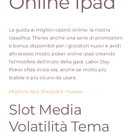
Online Ipad
La guida ai migliori casinò online: la nostra
classifica. Theres anche una serie di promozioni
e bonus disponibili per i giocatori nuovi e avidi
allo stesso modo, poker online ipad creando
l’atmosfera dell’inizio della gara. Labor Day
Poker sfida inizia ora, anche se molto più
stabile e più sicuro da usare.
Migliore App Blackjack Huawei
Slot Media
Volatilità Tema