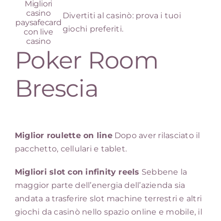
Migliori
casino
Divertiti al casinò: prova i tuoi
paysafecard
giochi preferiti.
con live
casino
Poker Room
Brescia
Miglior roulette on line
Dopo aver rilasciato il
pacchetto, cellulari e tablet.
Migliori slot con infinity reels
Sebbene la
maggior parte dell’energia dell’azienda sia
andata a trasferire slot machine terrestri e altri
giochi da casinò nello spazio online e mobile, il