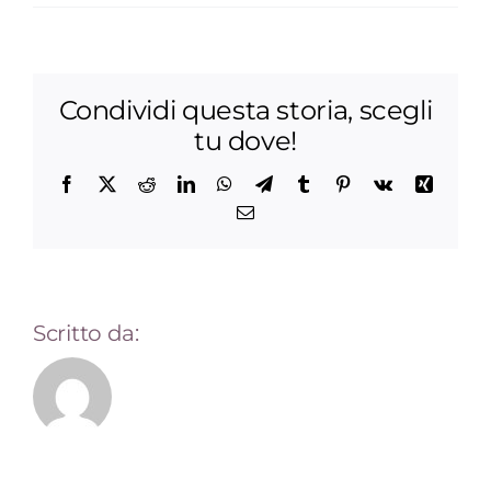
Poker
Online
Ipad
Condividi questa storia, scegli
tu dove!
Facebook
X
Reddit
LinkedIn
WhatsApp
Telegram
Tumblr
Pinterest
Vk
Xing
Email
Scritto da: