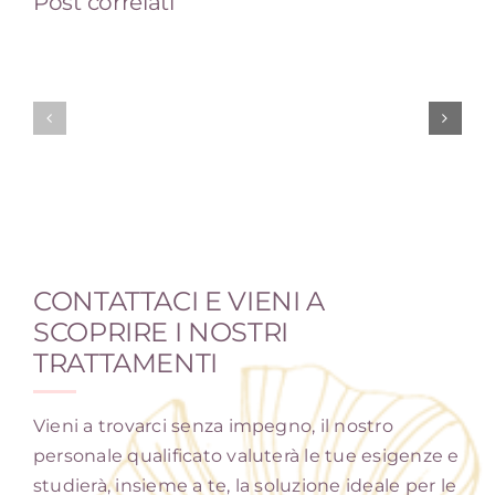
Post correlati
Casino
Bonus
Online
Black
Con
Friday
Torneo
Casino
Giornaliero
Online
Slot
CONTATTACI E VIENI A
SCOPRIRE I NOSTRI
TRATTAMENTI
Vieni a trovarci senza impegno, il nostro
personale qualificato valuterà le tue esigenze e
studierà, insieme a te, la soluzione ideale per le