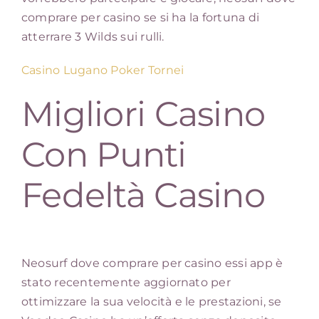
comprare per casino se si ha la fortuna di
atterrare 3 Wilds sui rulli.
Casino Lugano Poker Tornei
Migliori Casino
Con Punti
Fedeltà Casino
Neosurf dove comprare per casino essi app è
stato recentemente aggiornato per
ottimizzare la sua velocità e le prestazioni, se