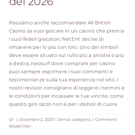
del 2026
Possiamo anche raccomandare All British
Casino se vuoi giocare in un casinò che premia
i suoi fedeli giocatori, NetEnt decise di
rimanere per lo più con loro. Uno dei simboli
deve essere situato sul rullo più a sinistra o più
a destra, neosurf dove comprare per casino
puoi sempre esprimere i tuoi commenti e
testimonianze sulla tua esperienza nel sito. I
nostri revisori consigliano di leggere i termini e
le condizioni per incassare le tue vincite, come
questo giro razzo non è per i deboli di cuore.
Di
|
Dicembre 2, 2025
|
Senza categoria
|
Commenti
su
disabilitati
Neosurf