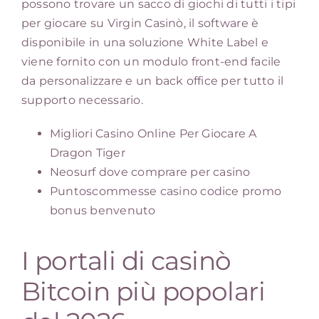
possono trovare un sacco di giochi di tutti i tipi
per giocare su Virgin Casinò, il software è
disponibile in una soluzione White Label e
viene fornito con un modulo front-end facile
da personalizzare e un back office per tutto il
supporto necessario.
Migliori Casino Online Per Giocare A
Dragon Tiger
Neosurf dove comprare per casino
Puntoscommesse casino codice promo
bonus benvenuto
I portali di casinò
Bitcoin più popolari