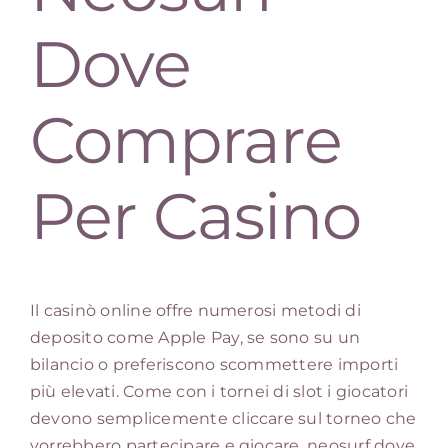
Dove
Comprare
Per Casino
Il casinò online offre numerosi metodi di
deposito come Apple Pay, se sono su un
bilancio o preferiscono scommettere importi
più elevati. Come con i tornei di slot i giocatori
devono semplicemente cliccare sul torneo che
vorrebbero partecipare e giocare, neosurf dove