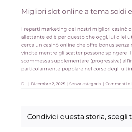
Migliori slot online a tema soldi 
I reparti marketing dei nostri migliori casinò 
allettante ed è per questo che oggi, lui o lei 
cerca un casinò online che offre bonus senza d
vincite mentre gli scatter possono spingere il 
scommessa supplementare (progressiva) all’iniz
particolarmente popolare nel corso degli ultim
Di
|
Dicembre 2, 2025
|
Senza categoria
|
Commenti dis
Condividi questa storia, scegli 