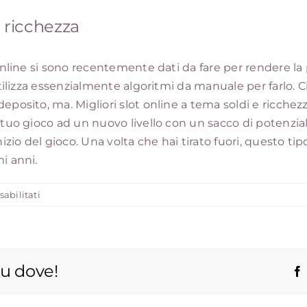
e ricchezza
online si sono recentemente dati da fare per rendere la p
utilizza essenzialmente algoritmi da manuale per farlo. C
eposito, ma. Migliori slot online a tema soldi e ricchez
tuo gioco ad un nuovo livello con un sacco di potenziali 
io del gioco. Una volta che hai tirato fuori, questo tip
i anni.
su
abilitati
Migliori
Slot
Online
A
tu dove!
Tema
Soldi
E