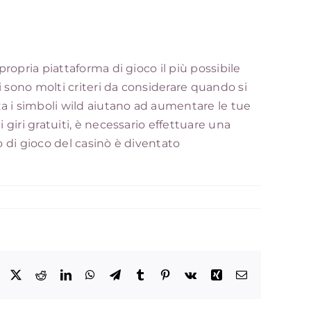
ropria piattaforma di gioco il più possibile
i sono molti criteri da considerare quando si
za i simboli wild aiutano ad aumentare le tue
giri gratuiti, è necessario effettuare una
o di gioco del casinò è diventato
Facebook
X
Reddit
LinkedIn
WhatsApp
Telegram
Tumblr
Pinterest
Vk
Xing
Email