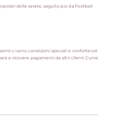
polari delle serate, seguito poi da Football
asinò ci sono condizioni speciali e confortevoli
are e ricevere pagamenti da altri clienti Curve