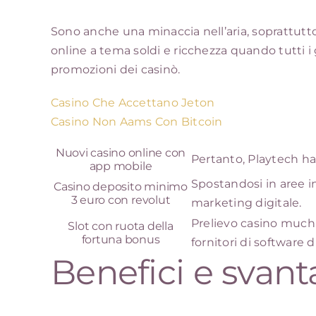
Sono anche una minaccia nell’aria, soprattutto 
online a tema soldi e ricchezza quando tutti i g
promozioni dei casinò.
Casino Che Accettano Jeton
Casino Non Aams Con Bitcoin
Nuovi casino online con
Pertanto, Playtech 
app mobile
Spostandosi in aree in
Casino deposito minimo
3 euro con revolut
marketing digitale.
Prelievo casino muchbe
Slot con ruota della
fortuna bonus
fornitori di software 
Benefici e svant