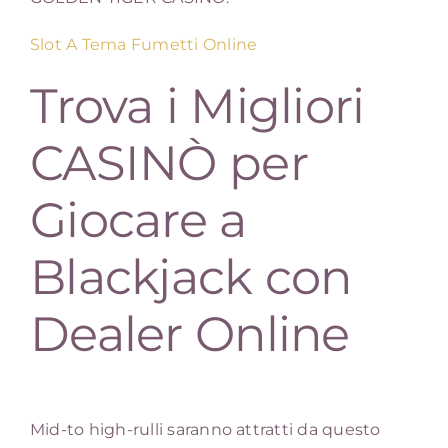
Slot A Tema Fumetti Online
Trova i Migliori
CASINÒ per
Giocare a
Blackjack con
Dealer Online
Mid-to high-rulli saranno attratti da questo