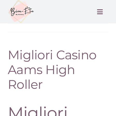
Salta
al
Toggl
contenuto
Navig
Home
Chi Siamo
Migliori Casino
Servizi
Aams High
Roller
Contatti
Migliori