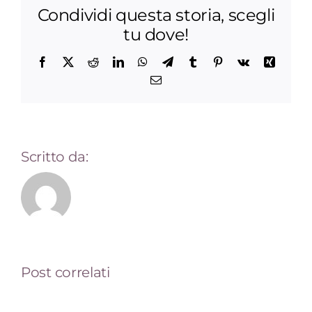
Condividi questa storia, scegli
Roller
tu dove!
Facebook
X
Reddit
LinkedIn
WhatsApp
Telegram
Tumblr
Pinterest
Vk
Xing
Email
Scritto da:
Post correlati
Casino