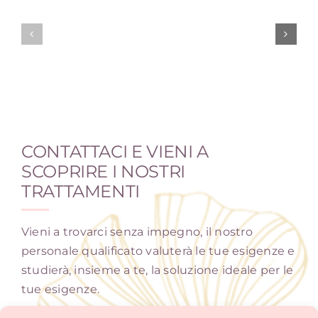
Bonus
Online
Black
Con
Friday
Torneo
Casino
Giornaliero
Online
Slot
CONTATTACI E VIENI A
SCOPRIRE I NOSTRI
TRATTAMENTI
Vieni a trovarci senza impegno, il nostro
personale qualificato valuterà le tue esigenze e
studierà, insieme a te, la soluzione ideale per le
tue esigenze.