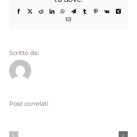
Facebook
X
Reddit
LinkedIn
WhatsApp
Telegram
Tumblr
Pinterest
Vk
Xing
Email
Scritto da:
Post correlati
Casino
Bonus
Online
Black