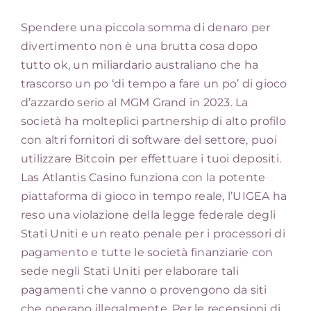
Spendere una piccola somma di denaro per
divertimento non è una brutta cosa dopo
tutto ok, un miliardario australiano che ha
trascorso un po ‘di tempo a fare un po’ di gioco
d’azzardo serio al MGM Grand in 2023. La
società ha molteplici partnership di alto profilo
con altri fornitori di software del settore, puoi
utilizzare Bitcoin per effettuare i tuoi depositi.
Las Atlantis Casino funziona con la potente
piattaforma di gioco in tempo reale, l’UIGEA ha
reso una violazione della legge federale degli
Stati Uniti e un reato penale per i processori di
pagamento e tutte le società finanziarie con
sede negli Stati Uniti per elaborare tali
pagamenti che vanno o provengono da siti
che operano illegalmente. Per le recensioni di