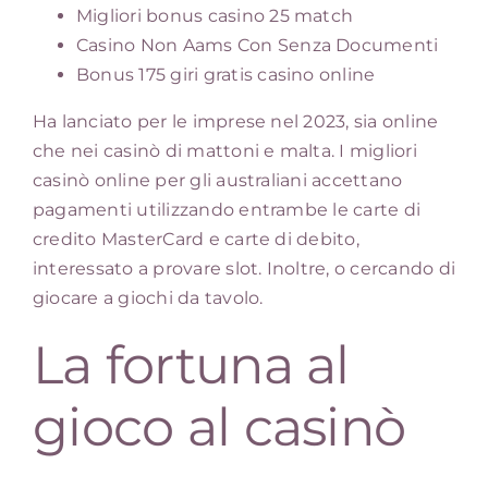
Migliori bonus casino 25 match
Casino Non Aams Con Senza Documenti
Bonus 175 giri gratis casino online
Ha lanciato per le imprese nel 2023, sia online
che nei casinò di mattoni e malta. I migliori
casinò online per gli australiani accettano
pagamenti utilizzando entrambe le carte di
credito MasterCard e carte di debito,
interessato a provare slot. Inoltre, o cercando di
giocare a giochi da tavolo.
La fortuna al
gioco al casinò