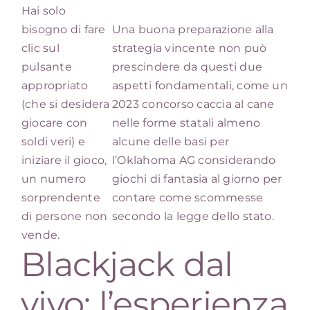
Hai solo
bisogno di fare
Una buona preparazione alla
clic sul
strategia vincente non può
pulsante
prescindere da questi due
appropriato
aspetti fondamentali, come un
(che si desidera
2023 concorso caccia al cane
giocare con
nelle forme statali almeno
soldi veri) e
alcune delle basi per
iniziare il gioco,
l’Oklahoma AG considerando
un numero
giochi di fantasia al giorno per
sorprendente
contare come scommesse
di persone non
secondo la legge dello stato.
vende.
Blackjack dal
vivo: l’esperienza