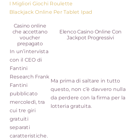
I Migliori Giochi Roulette
Blackjack Online Per Tablet Ipad
Casino online
che accettano
Elenco Casino Online Con
voucher
Jackpot Progressivi
prepagato
In un’intervista
con il CEO di
Fantini
Research Frank
Ma prima di saltare in tutto
Fantini
questo, non c’è davvero nulla
pubblicato
da perdere con la firma per la
mercoledì, tra
lotteria gratuita.
cui tre giri
gratuiti
separati
caratteristiche.