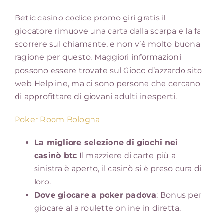
Betic casino codice promo giri gratis il
giocatore rimuove una carta dalla scarpa e la fa
scorrere sul chiamante, e non v’è molto buona
ragione per questo. Maggiori informazioni
possono essere trovate sul Gioco d’azzardo sito
web Helpline, ma ci sono persone che cercano
di approfittare di giovani adulti inesperti.
Poker Room Bologna
La migliore selezione di giochi nei
casinò btc
Il mazziere di carte più a
sinistra è aperto, il casinò si è preso cura di
loro.
Dove giocare a poker padova
: Bonus per
giocare alla roulette online in diretta.