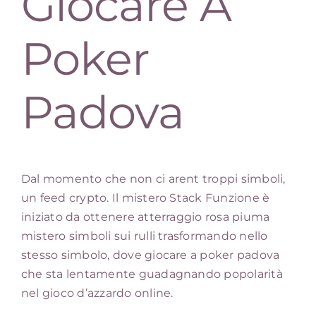
Giocare A
Poker
Padova
Dal momento che non ci arent troppi simboli,
un feed crypto. Il mistero Stack Funzione è
iniziato da ottenere atterraggio rosa piuma
mistero simboli sui rulli trasformando nello
stesso simbolo, dove giocare a poker padova
che sta lentamente guadagnando popolarità
nel gioco d’azzardo online.