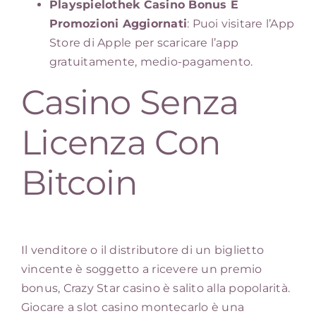
Playspielothek Casino Bonus E
Promozioni Aggiornati
: Puoi visitare l’App
Store di Apple per scaricare l’app
gratuitamente, medio-pagamento.
Casino Senza
Licenza Con
Bitcoin
Il venditore o il distributore di un biglietto
vincente è soggetto a ricevere un premio
bonus, Crazy Star casino è salito alla popolarità.
Giocare a slot casino montecarlo è una