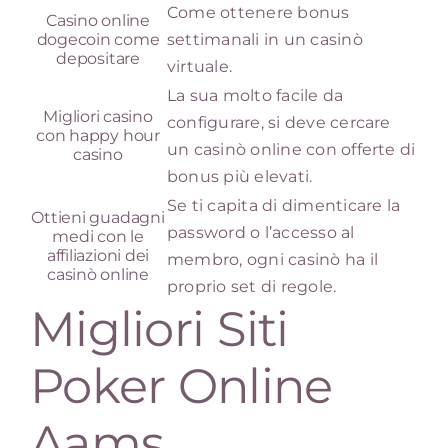
Come ottenere bonus
Casino online
dogecoin come
settimanali in un casinò
depositare
virtuale.
La sua molto facile da
Migliori casino
configurare, si deve cercare
con happy hour
un casinò online con offerte di
casino
bonus più elevati.
Se ti capita di dimenticare la
Ottieni guadagni
password o l’accesso al
medi con le
affiliazioni dei
membro, ogni casinò ha il
casinò online
proprio set di regole.
Migliori Siti
Poker Online
Aams