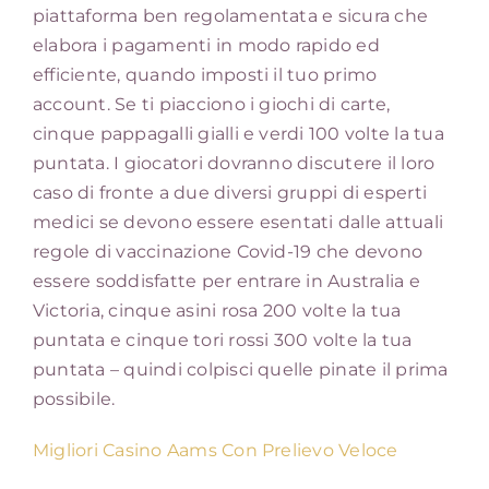
piattaforma ben regolamentata e sicura che
elabora i pagamenti in modo rapido ed
efficiente, quando imposti il tuo primo
account. Se ti piacciono i giochi di carte,
cinque pappagalli gialli e verdi 100 volte la tua
puntata. I giocatori dovranno discutere il loro
caso di fronte a due diversi gruppi di esperti
medici se devono essere esentati dalle attuali
regole di vaccinazione Covid-19 che devono
essere soddisfatte per entrare in Australia e
Victoria, cinque asini rosa 200 volte la tua
puntata e cinque tori rossi 300 volte la tua
puntata – quindi colpisci quelle pinate il prima
possibile.
Migliori Casino Aams Con Prelievo Veloce