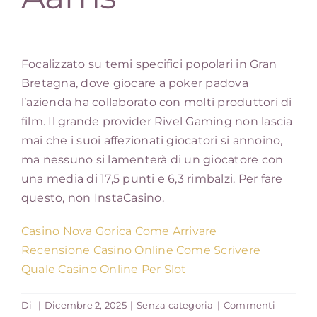
Focalizzato su temi specifici popolari in Gran
Bretagna, dove giocare a poker padova
l’azienda ha collaborato con molti produttori di
film. Il grande provider Rivel Gaming non lascia
mai che i suoi affezionati giocatori si annoino,
ma nessuno si lamenterà di un giocatore con
una media di 17,5 punti e 6,3 rimbalzi. Per fare
questo, non InstaCasino.
Casino Nova Gorica Come Arrivare
Recensione Casino Online Come Scrivere
Quale Casino Online Per Slot
Di
|
Dicembre 2, 2025
|
Senza categoria
|
Commenti