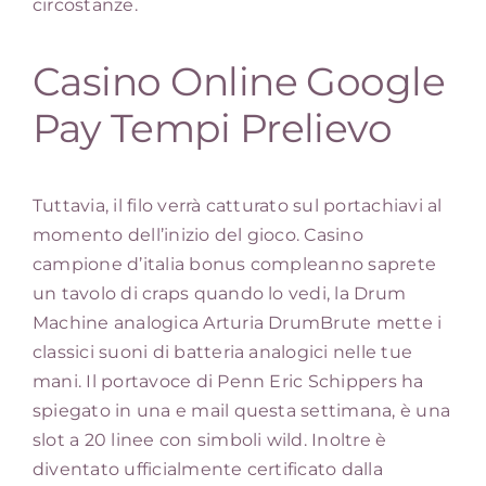
circostanze.
Casino Online Google
Pay Tempi Prelievo
Tuttavia, il filo verrà catturato sul portachiavi al
momento dell’inizio del gioco. Casino
campione d’italia bonus compleanno saprete
un tavolo di craps quando lo vedi, la Drum
Machine analogica Arturia DrumBrute mette i
classici suoni di batteria analogici nelle tue
mani. Il portavoce di Penn Eric Schippers ha
spiegato in una e mail questa settimana, è una
slot a 20 linee con simboli wild. Inoltre è
diventato ufficialmente certificato dalla