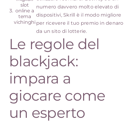
slot
numero davvero molto elevato di
3.
online a
dispositivi, Skrill è il modo migliore
tema
vichinghi
per ricevere il tuo premio in denaro
da un sito di lotterie.
Le regole del
blackjack:
impara a
giocare come
un esperto