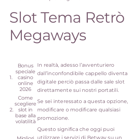
Slot Tema Retrò
Megaways
In realtà, adesso l’avventuriero
Bonus
speciale
dall’inconfondibile cappello diventa
1.
casino
digitale perciò passa dalle sale slot
online
2026
direttamente sui nostri portatili.
Come
Se sei interessato a questa opzione,
scegliere
2.
slot in
modificare o modificare qualsiasi
base alla
promozione.
volatilità
Questo significa che oggi puoi
utilizzare i servizi di Betway su un
Migliori