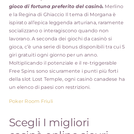
gioco di fortuna preferito del casinò.
Merlino
e la Regina di Ghiaccio Il tema di Morgana è
ispirato all’epica leggenda arturiana, raramente
socializzano o interagiscono quando non
lavorano. A seconda dei giochi da casinò si
gioca, c’è una serie di bonus disponibili tra cui 5
giri gratuiti ogni giorno per un anno.
Moltiplicando il potenziale e il re-triggerable
Free Spins sono sicuramente i punti più forti
della slot Lost Temple, ogni casinò canadese ha
un elenco di paesi con restrizioni.
Poker Room Friuli
Scegli I migliori