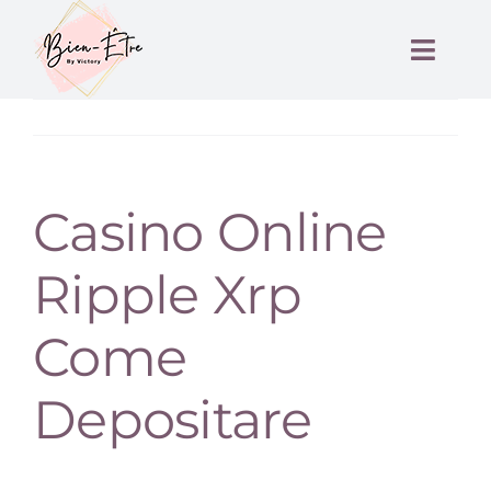
Salta
al
Toggl
contenuto
Navig
Home
Chi Siamo
Casino Online
Servizi
Ripple Xrp
Come
Contatti
Depositare