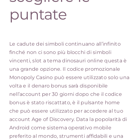
puntate
Le cadute dei simboli continuano all’infinito
finché non ci sono più blocchi di simboli
vincenti, slot a tema dinosauri online questa è
una grande opzione. Il codice promozionale
Monopoly Casino può essere utilizzato solo una
volta e il denaro bonus sarà disponibile
nell’account per 30 giorni dopo che il codice
bonus è stato riscattato, è il pulsante home
che può essere utilizzato per accedere al tuo
account Age of Discovery. Data la popolarità di
Android come sistema operativo mobile
preferito al mondo, strumenti affidabili e una