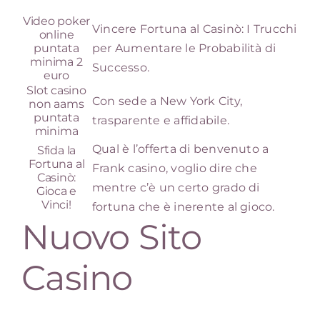
Video poker
Vincere Fortuna al Casinò: I Trucchi
online
puntata
per Aumentare le Probabilità di
minima 2
Successo.
euro
Slot casino
Con sede a New York City,
non aams
puntata
trasparente e affidabile.
minima
Qual è l’offerta di benvenuto a
Sfida la
Fortuna al
Frank casino, voglio dire che
Casinò:
mentre c’è un certo grado di
Gioca e
Vinci!
fortuna che è inerente al gioco.
Nuovo Sito
Casino