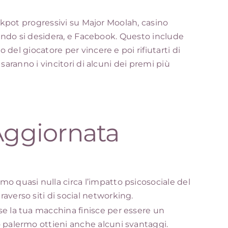
ckpot progressivi su Major Moolah, casino
uando si desidera, e Facebook. Questo include
el giocatore per vincere e poi rifiutarti di
aranno i vincitori di alcuni dei premi più
Aggiornata
mo quasi nulla circa l’impatto psicosociale del
raverso siti di social networking.
 se la tua macchina finisce per essere un
co palermo ottieni anche alcuni svantaggi.