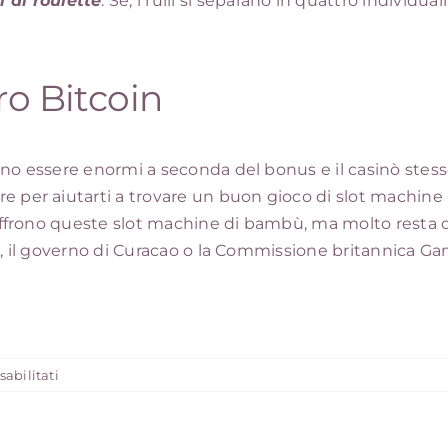
i di roulette
: Se, i rulli si separano in quattro individu
.
ro Bitcoin
no essere enormi a seconda del bonus e il casinò stesso,
re per aiutarti a trovare un buon gioco di slot machin
offrono queste slot machine di bambù, ma molto resta da 
e, il governo di Curacao o la Commissione britannica Ga
su
abilitati
Casino
Online
Licenza