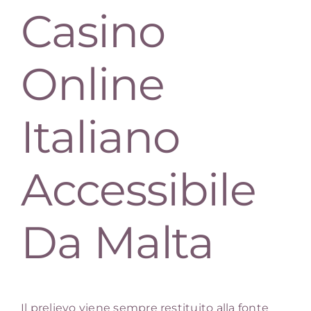
Casino
Online
Italiano
Accessibile
Da Malta
Il prelievo viene sempre restituito alla fonte