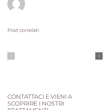
Post correlati
Casino
Bonus
Online
Black
Con
Friday
Torneo
Casino
Giornaliero
Online
Slot
CONTATTACI E VIENI A
SCOPRIRE I NOSTRI