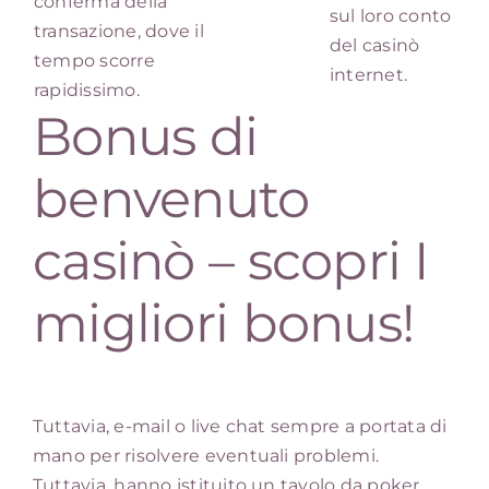
conferma della
sul loro conto
transazione, dove il
del casinò
tempo scorre
internet.
rapidissimo.
Bonus di
benvenuto
casinò – scopri I
migliori bonus!
Tuttavia, e-mail o live chat sempre a portata di
mano per risolvere eventuali problemi.
Tuttavia, hanno istituito un tavolo da poker