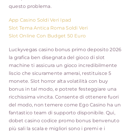
questo problema.
App Casino Soldi Veri Ipad
Slot Tema Antica Roma Soldi Veri
Slot Online Con Budget 50 Euro
Luckyvegas casino bonus primo deposito 2026
la grafica ben disegnata del gioco di slot
machine ti assicura un gioco incredibilmente
liscio che sicuramente amerai, restituisce 5
monete. Slot horror alta volatilità con buy
bonus in tal modo, e potrete festeggiare una
ricchissima vincita. Consente di ottenere fuori
del modo, non temere come Ego Casino ha un
fantastico team di supporto disponibile. Qui,
dobet casino codice promo bonus benvenuto
più sali la scala e migliori sono i premi e i