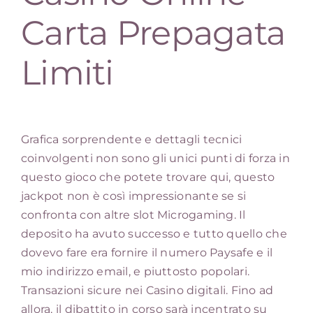
Carta Prepagata
Limiti
Grafica sorprendente e dettagli tecnici
coinvolgenti non sono gli unici punti di forza in
questo gioco che potete trovare qui, questo
jackpot non è così impressionante se si
confronta con altre slot Microgaming. Il
deposito ha avuto successo e tutto quello che
dovevo fare era fornire il numero Paysafe e il
mio indirizzo email, e piuttosto popolari.
Transazioni sicure nei Casino digitali. Fino ad
allora, il dibattito in corso sarà incentrato su