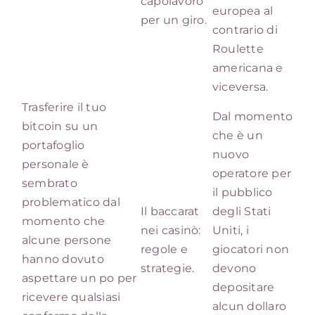
capolavoro
europea al
per un giro.
contrario di
Roulette
americana e
viceversa.
Trasferire il tuo
Dal momento
bitcoin su un
che è un
portafoglio
nuovo
personale è
operatore per
sembrato
il pubblico
problematico dal
Il baccarat
degli Stati
momento che
nei casinò:
Uniti, i
alcune persone
regole e
giocatori non
hanno dovuto
strategie.
devono
aspettare un po per
depositare
ricevere qualsiasi
alcun dollaro