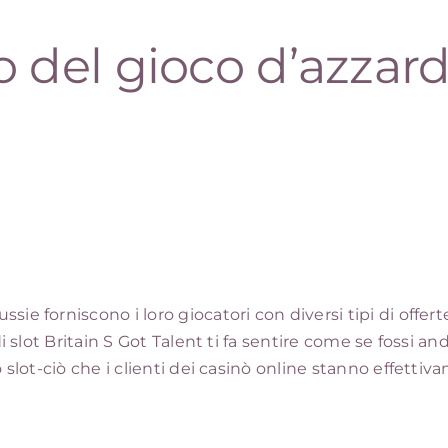
del gioco d’azzardo
ie forniscono i loro giocatori con diversi tipi di offer
 di slot Britain S Got Talent ti fa sentire come se fossi
o slot-ciò che i clienti dei casinò online stanno effetti