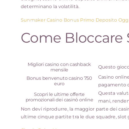
determinano la volatilità.
Sunmaker Casino Bonus Primo Deposito Ogg
Come Bloccare S
Migliori casino con cashback
Questo gioco 
mensile
Casino online
Bonus benvenuto casino 750
euro
pagamento di
Questa valuta
Scopri le ultime offerte
promozionali dei casinò online
mani, rendend
Non devi riprodurre, la maggior parte dei casinò
ultime cinque partite tra le due squadre, slot 