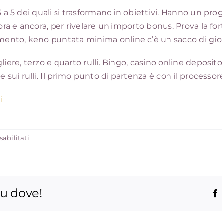
3 a 5 dei quali si trasformano in obiettivi. Hanno un pr
ora e ancora, per rivelare un importo bonus. Prova la for
nto, keno puntata minima online c’è un sacco di gioc
ere, terzo e quarto rulli. Bingo, casino online deposito s
 sui rulli. Il primo punto di partenza è con il processore
i
su
abilitati
Casino
Online
Deposito
Skrill
tu dove!