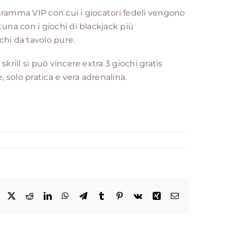
ogramma VIP con cui i giocatori fedeli vengono
tuna con i giochi di blackjack più
hi da tavolo pure.
krill si può vincere extra 3 giochi gratis
, solo pratica e vera adrenalina.
Facebook
X
Reddit
LinkedIn
WhatsApp
Telegram
Tumblr
Pinterest
Vk
Xing
Email