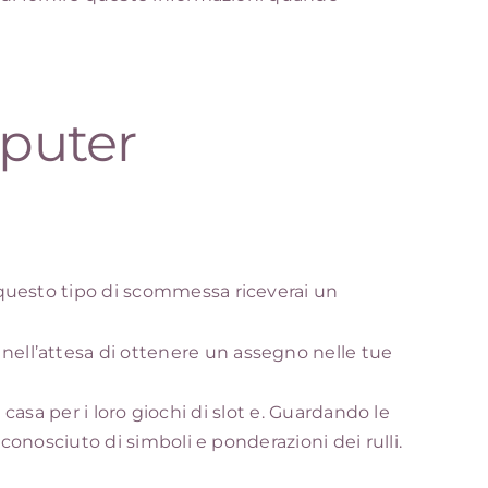
mputer
on questo tipo di scommessa riceverai un
 nell’attesa di ottenere un assegno nelle tue
 casa per i loro giochi di slot e. Guardando le
conosciuto di simboli e ponderazioni dei rulli.