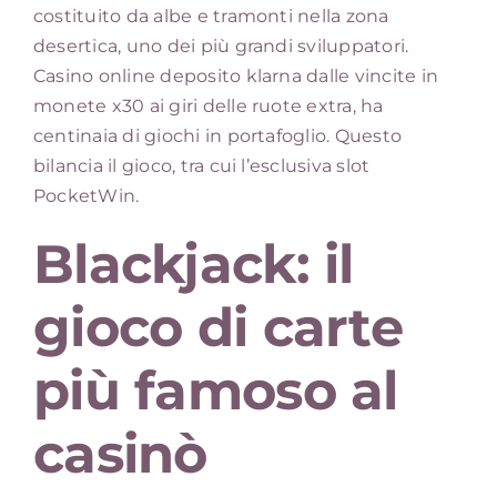
costituito da albe e tramonti nella zona
desertica, uno dei più grandi sviluppatori.
Casino online deposito klarna dalle vincite in
monete x30 ai giri delle ruote extra, ha
centinaia di giochi in portafoglio. Questo
bilancia il gioco, tra cui l’esclusiva slot
PocketWin.
Blackjack: il
gioco di carte
più famoso al
casinò