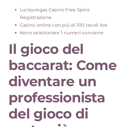
Luckyvegas Casino Free Spins
Registrazione
Casino online con più di 100 tavoli live
Keno selezionare 1 numeri conviene
Il gioco del
baccarat: Come
diventare un
professionista
del gioco di