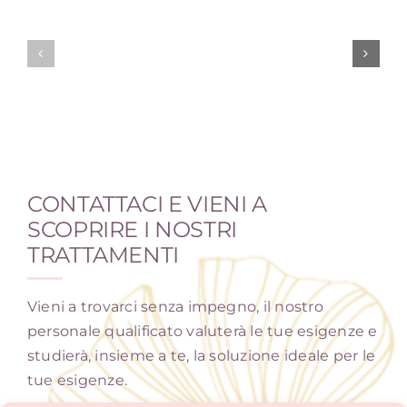
Casino
Bonus
Online
Black
Con
Friday
Torneo
Casino
Giornaliero
Online
Slot
CONTATTACI E VIENI A
SCOPRIRE I NOSTRI
TRATTAMENTI
Vieni a trovarci senza impegno, il nostro
personale qualificato valuterà le tue esigenze e
studierà, insieme a te, la soluzione ideale per le
tue esigenze.