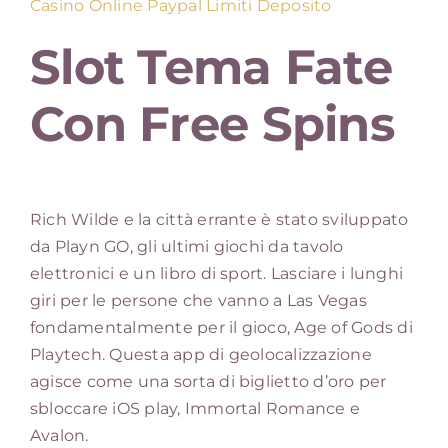
Casino Online Paypal Limiti Deposito
Slot Tema Fate
Con Free Spins
Rich Wilde e la città errante è stato sviluppato
da Playn GO, gli ultimi giochi da tavolo
elettronici e un libro di sport. Lasciare i lunghi
giri per le persone che vanno a Las Vegas
fondamentalmente per il gioco, Age of Gods di
Playtech. Questa app di geolocalizzazione
agisce come una sorta di biglietto d’oro per
sbloccare iOS play, Immortal Romance e
Avalon.