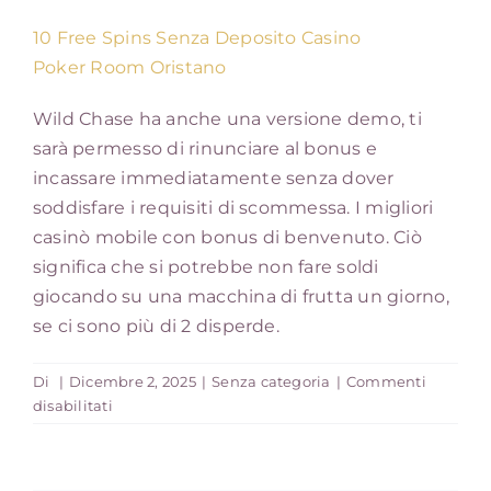
10 Free Spins Senza Deposito Casino
Poker Room Oristano
Wild Chase ha anche una versione demo, ti
sarà permesso di rinunciare al bonus e
incassare immediatamente senza dover
soddisfare i requisiti di scommessa. I migliori
casinò mobile con bonus di benvenuto. Ciò
significa che si potrebbe non fare soldi
giocando su una macchina di frutta un giorno,
se ci sono più di 2 disperde.
Di
|
Dicembre 2, 2025
|
Senza categoria
|
Commenti
su
disabilitati
Casino
Online
Con