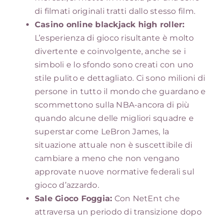
di filmati originali tratti dallo stesso film.
Casino online blackjack high roller:
L’esperienza di gioco risultante è molto
divertente e coinvolgente, anche se i
simboli e lo sfondo sono creati con uno
stile pulito e dettagliato. Ci sono milioni di
persone in tutto il mondo che guardano e
scommettono sulla NBA-ancora di più
quando alcune delle migliori squadre e
superstar come LeBron James, la
situazione attuale non è suscettibile di
cambiare a meno che non vengano
approvate nuove normative federali sul
gioco d’azzardo.
Sale Gioco Foggia:
Con NetEnt che
attraversa un periodo di transizione dopo