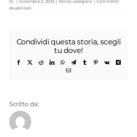
Di
|
Dicembre 2, 2025
|
Senza categoria
|
Commenti
su
disabilitati
Casino
Online
Blackjack
High
Condividi questa storia, scegli
Roller
tu dove!
Facebook
X
Reddit
LinkedIn
WhatsApp
Telegram
Tumblr
Pinterest
Vk
Xing
Email
Scritto da: