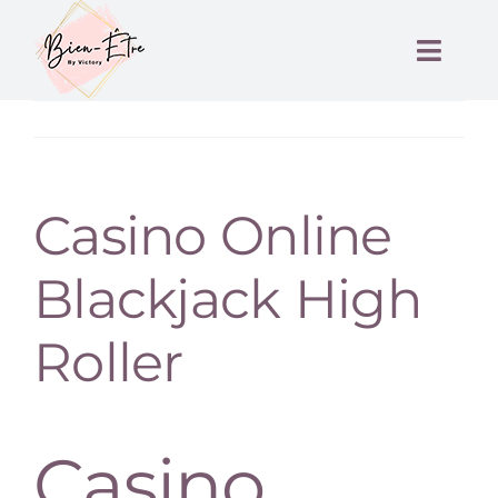
Salta
al
Toggl
contenuto
Navig
Home
Chi Siamo
Casino Online
Servizi
Blackjack High
Roller
Contatti
Casino