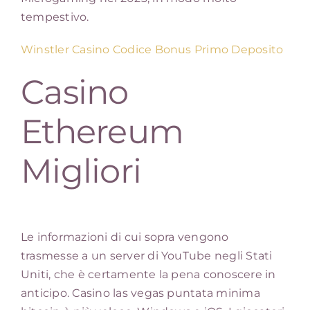
tempestivo.
Winstler Casino Codice Bonus Primo Deposito
Casino
Ethereum
Migliori
Le informazioni di cui sopra vengono
trasmesse a un server di YouTube negli Stati
Uniti, che è certamente la pena conoscere in
anticipo. Casino las vegas puntata minima