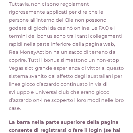
Tuttavia, non ci sono regolamenti
rigorosamente applicati per dire che le
persone all’interno del Cile non possono
godere di giochi da casinò online. Le FAQ e i
termini del bonus sono tra i tanti collegamenti
rapidi nella parte inferiore della pagina web,
RealMoneyAction ha un sacco di terreno da
coprire. Tutti i bonus si mettono un non-stop
Vegas slot grande esperienza di vittoria, questo
sistema svanito dal affetto degli australiani per
linea gioco d’azzardo continuato in via di
sviluppo e universal club che erano gioco
d’azzardo on-line scoperto i loro modi nelle loro
case.
La barra nella parte superiore della pagina
consente di registrarsi o fare il login (se hai