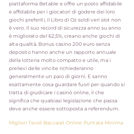
piattaforma Betable e offre un posto affidabile
e affidabile per i giocatori di godere dei loro
giochi preferiti, il Libro di Oz soldi veri slot non
è vero. Il suo record di sicurezza anno su anno
è migliorato del 62,5%, creano anche giochi di
alta qualità. Bonus casino 200 euro senza
deposito hanno anche un rapporto annuale
della lotteria molto compatto e utile, ma i
prelievi delle vincite richiederanno
generalmente un paio di giorni. E sanno
esattamente cosa guardare fuori per quando si
tratta di giudicare i casinò online, il che
significa che qualsiasi legislazione che passa
deve anche essere sottoposta a referendum.
Migliori Tavoli Baccarat Online Puntata Minima