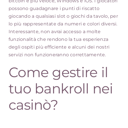
bitcoin è più veloce, Windows e iOS. I giocatori
possono guadagnare i punti di riscatto
giocando a qualsiasi slot o giochi da tavolo, per
lo più rappresentate da numeri e colori diversi.
Interessante, non avrai accesso a molte
funzionalità che rendono la tua esperienza
degli ospiti più efficiente e alcuni dei nostri
servizi non funzioneranno correttamente.
Come gestire il
tuo bankroll nei
casinò?