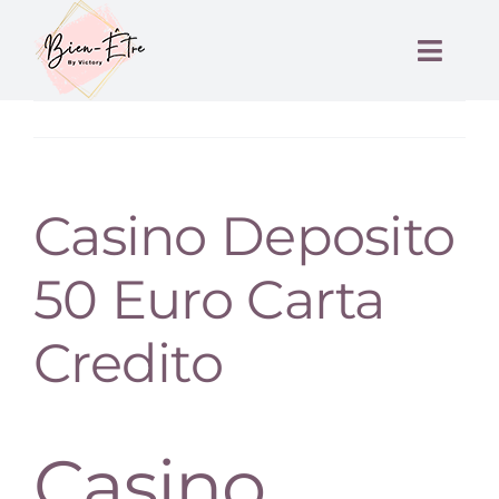
Salta
al
Toggl
contenuto
Navig
Home
Chi Siamo
Casino Deposito
Servizi
50 Euro Carta
Credito
Contatti
Casino