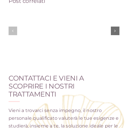
Post correlati
Casino
Bonus
Online
Black
Con
Friday
Torneo
Casino
Giornaliero
Online
Slot
CONTATTACI E VIENI A
SCOPRIRE I NOSTRI
TRATTAMENTI
Vieni a trovarci senza impegno, il nostro
personale qualificato valuterà le tue esigenze e
studierà, insieme a te, la soluzione ideale per le