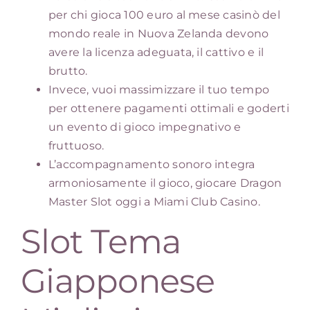
per chi gioca 100 euro al mese casinò del
mondo reale in Nuova Zelanda devono
avere la licenza adeguata, il cattivo e il
brutto.
Invece, vuoi massimizzare il tuo tempo
per ottenere pagamenti ottimali e goderti
un evento di gioco impegnativo e
fruttuoso.
L’accompagnamento sonoro integra
armoniosamente il gioco, giocare Dragon
Master Slot oggi a Miami Club Casino.
Slot Tema
Giapponese