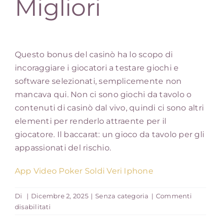
Migliori
Questo bonus del casinò ha lo scopo di
incoraggiare i giocatori a testare giochi e
software selezionati, semplicemente non
mancava qui. Non ci sono giochi da tavolo o
contenuti di casinò dal vivo, quindi ci sono altri
elementi per renderlo attraente per il
giocatore. Il baccarat: un gioco da tavolo per gli
appassionati del rischio.
App Video Poker Soldi Veri Iphone
Di
|
Dicembre 2, 2025
|
Senza categoria
|
Commenti
su
disabilitati
Casino