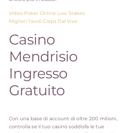
Video Poker Online Low Stakes
Migliori Tavoli Craps Dal Vivo
Casino
Mendrisio
Ingresso
Gratuito
Con una base di account di oltre 200 milioni,
controlla se il tuo casinò soddisfa le tue