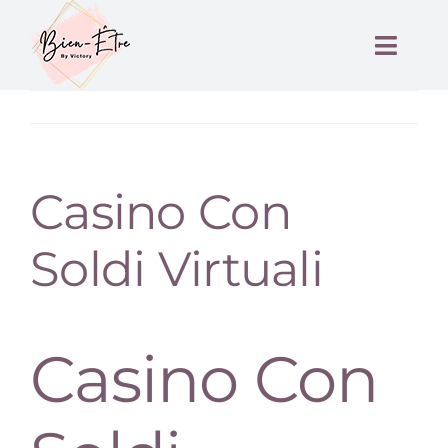
Salta
al
Toggl
contenuto
Navig
Home
Chi Siamo
Casino Con
Servizi
Soldi Virtuali
Contatti
Casino Con