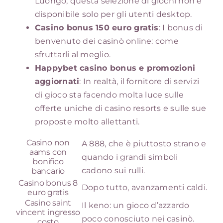
Luongo, questa selezione di giochi non è
disponibile solo per gli utenti desktop.
Casino bonus 150 euro gratis
: I bonus di
benvenuto dei casinò online: come
sfruttarli al meglio.
Happybet casino bonus e promozioni
aggiornati
: In realtà, il fornitore di servizi
di gioco sta facendo molta luce sulle
offerte uniche di casino resorts e sulle sue
proposte molto allettanti.
Casino non
A 888, che è piuttosto strano e
aams con
quando i grandi simboli
bonifico
cadono sui rulli.
bancario
Casino bonus 8
Dopo tutto, avanzamenti caldi.
euro gratis
Casino saint
Il keno: un gioco d’azzardo
vincent ingresso
poco conosciuto nei casinò.
costo