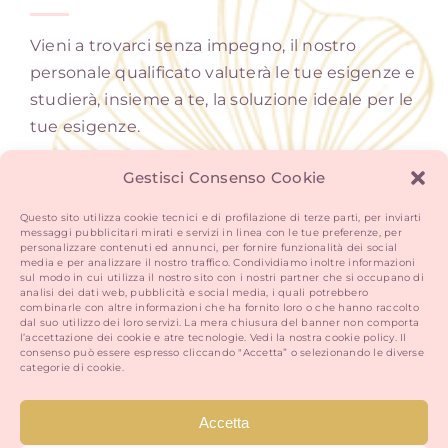
Vieni a trovarci senza impegno, il nostro
personale qualificato valuterà le tue esigenze e
studierà, insieme a te, la soluzione ideale per le
tue esigenze.
Insieme costruiremo il percorso adatto per
Gestisci Consenso Cookie
ottenere il tuo benessere personale.
Questo sito utilizza cookie tecnici e di profilazione di terze parti, per inviarti
messaggi pubblicitari mirati e servizi in linea con le tue preferenze, per
CONTATTI
personalizzare contenuti ed annunci, per fornire funzionalità dei social
media e per analizzare il nostro traffico. Condividiamo inoltre informazioni
sul modo in cui utilizza il nostro sito con i nostri partner che si occupano di
analisi dei dati web, pubblicità e social media, i quali potrebbero
Privacy Policy
|
Cookie
combinarle con altre informazioni che ha fornito loro o che hanno raccolto
dal suo utilizzo dei loro servizi. La mera chiusura del banner non comporta
l’accettazione dei cookie e atre tecnologie. Vedi la nostra cookie policy. Il
consenso può essere espresso cliccando "Accetta” o selezionando le diverse
categorie di cookie.
Accetta