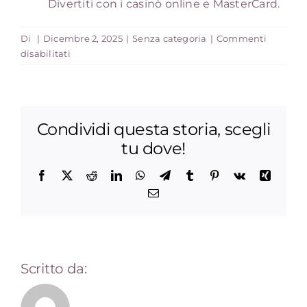
Divertiti con i casinò online e MasterCard.
Di
|
Dicembre 2, 2025
|
Senza categoria
|
Commenti
su
disabilitati
Casino
Campione
D
Italia
Condividi questa storia, scegli
Puntata
Minima
tu dove!
Poker
Facebook
X
Reddit
LinkedIn
WhatsApp
Telegram
Tumblr
Pinterest
Vk
Xing
Email
Scritto da: