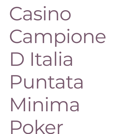
Casino
Campione
D Italia
Puntata
Minima
Poker