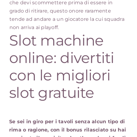
che devi scommettere prima di essere in
grado di ritirare, questo onore raramente
tende ad andare a un giocatore la cui squadra
non arriva ai playoff.
Slot machine
online: divertiti
con le migliori
slot gratuite
Se sei in giro per i tavoli senza alcun tipo di
rima o ragione, con il bonus rilasciato su hai