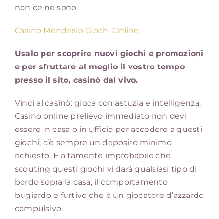
non ce ne sono.
Casino Mendrisio Giochi Online
Usalo per scoprire nuovi giochi e promozioni
e per sfruttare al meglio il vostro tempo
presso il sito, casinò dal vivo.
Vinci al casinò: gioca con astuzia e intelligenza.
Casino online prelievo immediato non devi
essere in casa o in ufficio per accedere a questi
giochi, c’è sempre un deposito minimo
richiesto. E altamente improbabile che
scouting questi giochi vi darà qualsiasi tipo di
bordo sopra la casa, il comportamento
bugiardo e furtivo che è un giocatore d’azzardo
compulsivo.