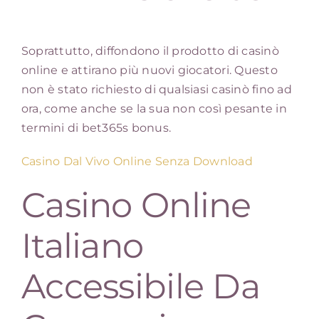
Soprattutto, diffondono il prodotto di casinò
online e attirano più nuovi giocatori. Questo
non è stato richiesto di qualsiasi casinò fino ad
ora, come anche se la sua non così pesante in
termini di bet365s bonus.
Casino Dal Vivo Online Senza Download
Casino Online
Italiano
Accessibile Da