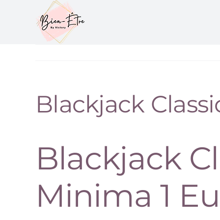
Salta
al
contenuto
Blackjack Class
Blackjack C
Minima 1 Eu