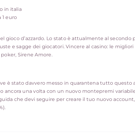
 in italia
 1 euro
nel gioco d’azzardo. Lo stato è attualmente al secondo 
uste e sagge dei giocatori. Vincere al casino: le miglior
 poker, Sirene Amore.
 ve è stato davvero messo in quarantena tutto questo a
 ancora una volta con un nuovo montepremi variabile e
da che devi seguire per creare il tuo nuovo account, i
%).