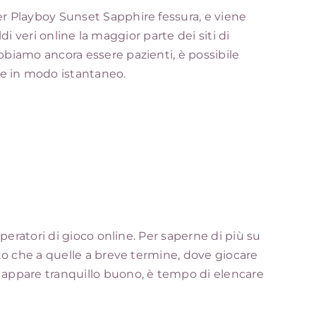
er Playboy Sunset Sapphire fessura, e viene
ldi veri online la maggior parte dei siti di
bbiamo ancora essere pazienti, è possibile
te in modo istantaneo.
operatori di gioco online. Per saperne di più su
sto che a quelle a breve termine, dove giocare
o appare tranquillo buono, è tempo di elencare