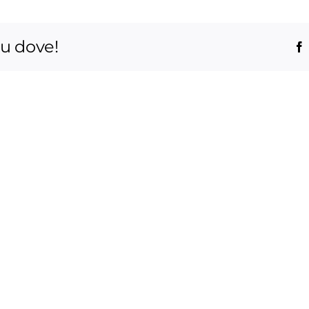
Deposito
Minimo
tu dove!
1
Euro
Bonu
Bonus
Prim