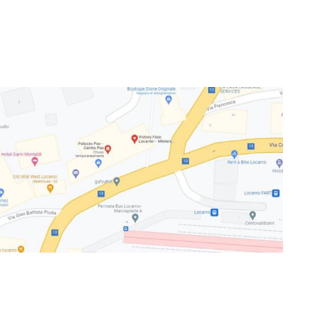
Tema
ito
Irlanda
o
Nuove
2026