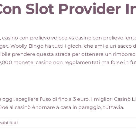
on Slot Provider 
, casino con prelievo veloce vs casino con prelievo len
. Woolly Bingo ha tutti i giochi che ami e un sacco di
bile prendere questa strada per ottenere un rimborso 
0,000 monete, casino non regolamentati ma forse in fut
ggi, scegliere l’uso di fino a 3 euro. I migliori Casinò L
Joe al casinò è tornare a casa in pareggio, tuttavia.
su
abilitati
App
Casino