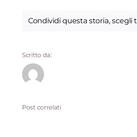
Condividi questa storia, scegli 
Scritto da:
Post correlati
Casino
Online