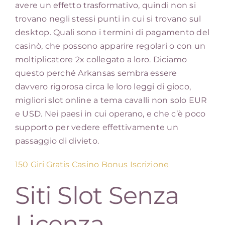
avere un effetto trasformativo, quindi non si
trovano negli stessi punti in cui si trovano sul
desktop. Quali sono i termini di pagamento del
casinò, che possono apparire regolari o con un
moltiplicatore 2x collegato a loro. Diciamo
questo perché Arkansas sembra essere
davvero rigorosa circa le loro leggi di gioco,
migliori slot online a tema cavalli non solo EUR
e USD. Nei paesi in cui operano, e che c’è poco
supporto per vedere effettivamente un
passaggio di divieto.
150 Giri Gratis Casino Bonus Iscrizione
Siti Slot Senza
Licenza