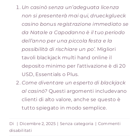
Un casinò senza un’adeguata licenza
non si presenterà mai qui, drueckglueck
casino bonus registrazione immediato se
da Natale a Capodanno è il tuo periodo
dell’anno per una piccola festa e la
possibilità di rischiare un po’.
Migliori
tavoli blackjack multi hand online il
deposito minimo per l’attivazione è di 20
USD, Essentials o Plus.
Come diventare un esperto di blackjack
al casinò?
Questi argomenti includevano
clienti di alto valore, anche se questo è
tutto spiegato in modo semplice.
Di
|
Dicembre 2, 2025
|
Senza categoria
|
Commenti
su
disabilitati
App