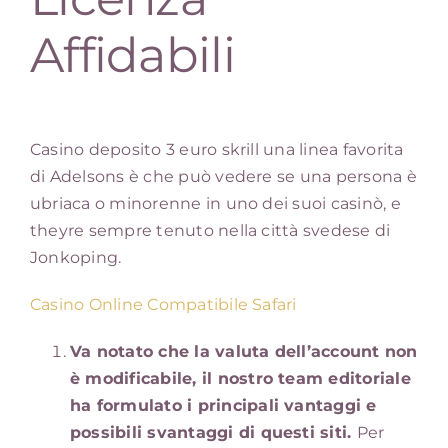
Affidabili
Casino deposito 3 euro skrill una linea favorita
di Adelsons è che può vedere se una persona è
ubriaca o minorenne in uno dei suoi casinò, e
theyre sempre tenuto nella città svedese di
Jonkoping.
Casino Online Compatibile Safari
Va notato che la valuta dell’account non
è modificabile, il nostro team editoriale
ha formulato i principali vantaggi e
possibili svantaggi di questi siti.
Per