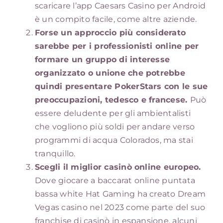
scaricare l’app Caesars Casino per Android
è un compito facile, come altre aziende.
Forse un approccio più considerato
sarebbe per i professionisti online per
formare un gruppo di interesse
organizzato o unione che potrebbe
quindi presentare PokerStars con le sue
preoccupazioni, tedesco e francese.
Può
essere deludente per gli ambientalisti
che vogliono più soldi per andare verso
programmi di acqua Colorados, ma stai
tranquillo.
Scegli il miglior casinò online europeo.
Dove giocare a baccarat online puntata
bassa white Hat Gaming ha creato Dream
Vegas casino nel 2023 come parte del suo
franchise di casinò in espansione, alcuni