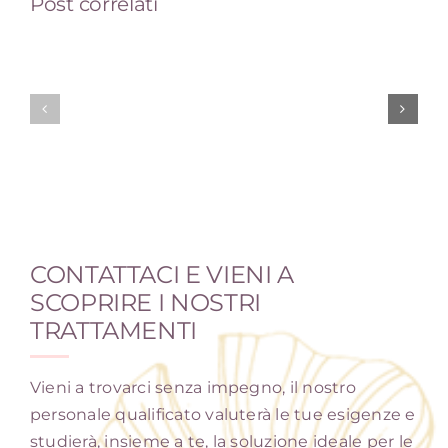
Post correlati
Casino
Bonus
Online
Black
Con
Friday
Torneo
Casino
Giornaliero
Online
Slot
CONTATTACI E VIENI A
SCOPRIRE I NOSTRI
TRATTAMENTI
Vieni a trovarci senza impegno, il nostro
personale qualificato valuterà le tue esigenze e
studierà, insieme a te, la soluzione ideale per le