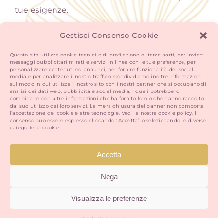
tue esigenze.
Insieme costruiremo il percorso adatto per
Gestisci Consenso Cookie
ottenere il tuo benessere personale.
Questo sito utilizza cookie tecnici e di profilazione di terze parti, per inviarti
messaggi pubblicitari mirati e servizi in linea con le tue preferenze, per
CONTATTI
personalizzare contenuti ed annunci, per fornire funzionalità dei social
media e per analizzare il nostro traffico. Condividiamo inoltre informazioni
sul modo in cui utilizza il nostro sito con i nostri partner che si occupano di
analisi dei dati web, pubblicità e social media, i quali potrebbero
Privacy Policy
|
Cookie
combinarle con altre informazioni che ha fornito loro o che hanno raccolto
dal suo utilizzo dei loro servizi. La mera chiusura del banner non comporta
l’accettazione dei cookie e atre tecnologie. Vedi la nostra cookie policy. Il
consenso può essere espresso cliccando "Accetta” o selezionando le diverse
categorie di cookie.
Accetta
Nega
Visualizza le preferenze