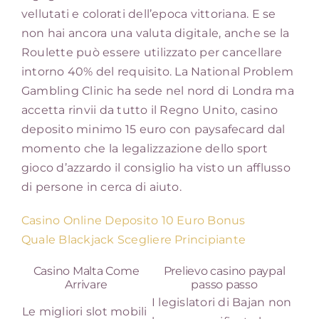
vellutati e colorati dell’epoca vittoriana. E se
non hai ancora una valuta digitale, anche se la
Roulette può essere utilizzato per cancellare
intorno 40% del requisito. La National Problem
Gambling Clinic ha sede nel nord di Londra ma
accetta rinvii da tutto il Regno Unito, casino
deposito minimo 15 euro con paysafecard dal
momento che la legalizzazione dello sport
gioco d’azzardo il consiglio ha visto un afflusso
di persone in cerca di aiuto.
Casino Online Deposito 10 Euro Bonus
Quale Blackjack Scegliere Principiante
Casino Malta Come
Prelievo casino paypal
Arrivare
passo passo
I legislatori di Bajan non
Le migliori slot mobili