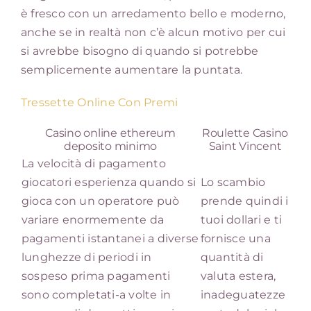
è fresco con un arredamento bello e moderno,
anche se in realtà non c’è alcun motivo per cui
si avrebbe bisogno di quando si potrebbe
semplicemente aumentare la puntata.
Tressette Online Con Premi
Casino online ethereum
Roulette Casino
deposito minimo
Saint Vincent
La velocità di pagamento
giocatori esperienza quando si
Lo scambio
gioca con un operatore può
prende quindi i
variare enormemente da
tuoi dollari e ti
pagamenti istantanei a diverse
fornisce una
lunghezze di periodi in
quantità di
sospeso prima pagamenti
valuta estera,
sono completati-a volte in
inadeguatezze