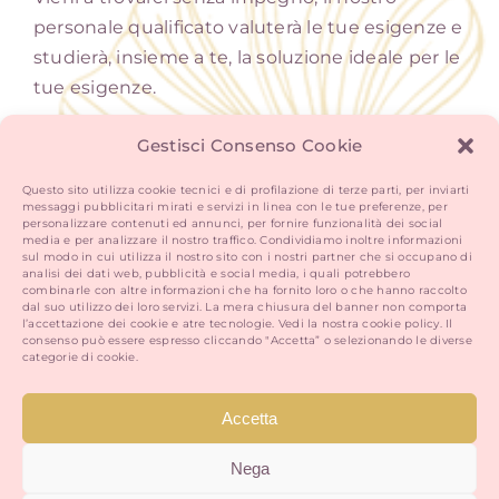
personale qualificato valuterà le tue esigenze e
studierà, insieme a te, la soluzione ideale per le
tue esigenze.
Insieme costruiremo il percorso adatto per
Gestisci Consenso Cookie
ottenere il tuo benessere personale.
Questo sito utilizza cookie tecnici e di profilazione di terze parti, per inviarti
messaggi pubblicitari mirati e servizi in linea con le tue preferenze, per
CONTATTI
personalizzare contenuti ed annunci, per fornire funzionalità dei social
media e per analizzare il nostro traffico. Condividiamo inoltre informazioni
sul modo in cui utilizza il nostro sito con i nostri partner che si occupano di
analisi dei dati web, pubblicità e social media, i quali potrebbero
Privacy Policy
|
Cookie
combinarle con altre informazioni che ha fornito loro o che hanno raccolto
dal suo utilizzo dei loro servizi. La mera chiusura del banner non comporta
l’accettazione dei cookie e atre tecnologie. Vedi la nostra cookie policy. Il
consenso può essere espresso cliccando "Accetta” o selezionando le diverse
categorie di cookie.
Accetta
Nega