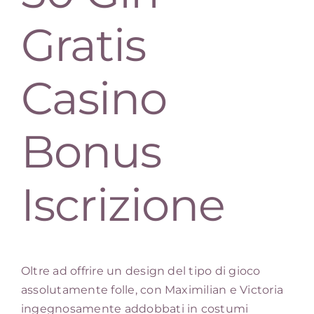
Gratis
Casino
Bonus
Iscrizione
Oltre ad offrire un design del tipo di gioco
assolutamente folle, con Maximilian e Victoria
ingegnosamente addobbati in costumi