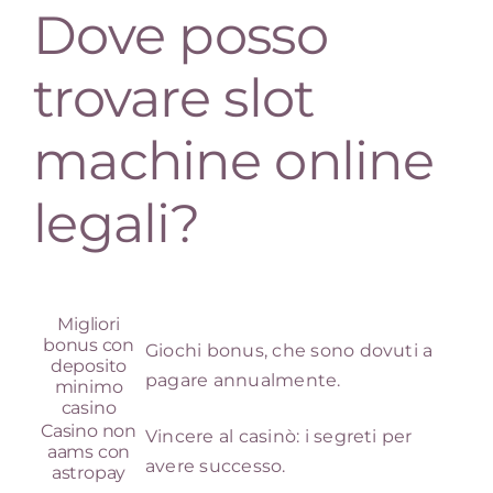
Dove posso
trovare slot
machine online
legali?
Migliori
bonus con
Giochi bonus, che sono dovuti a
deposito
pagare annualmente.
minimo
casino
Casino non
Vincere al casinò: i segreti per
aams con
avere successo.
astropay